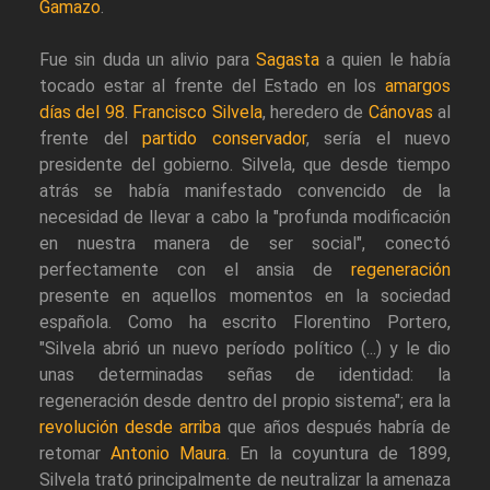
Gamazo
.
Fue sin duda un alivio para
Sagasta
a quien le había
tocado estar al frente del Estado en los
amargos
días del 98
.
Francisco Silvela
, heredero de
Cánovas
al
frente del
partido conservador
, sería el nuevo
presidente del gobierno. Silvela, que desde tiempo
atrás se había manifestado convencido de la
necesidad de llevar a cabo la "profunda modificación
en nuestra manera de ser social", conectó
perfectamente con el ansia de
regeneración
presente en aquellos momentos en la sociedad
española. Como ha escrito Florentino Portero,
"Silvela abrió un nuevo período político (...) y le dio
unas determinadas señas de identidad: la
regeneración desde dentro del propio sistema"; era la
revolución desde arriba
que años después habría de
retomar
Antonio Maura
. En la coyuntura de 1899,
Silvela trató principalmente de neutralizar la amenaza