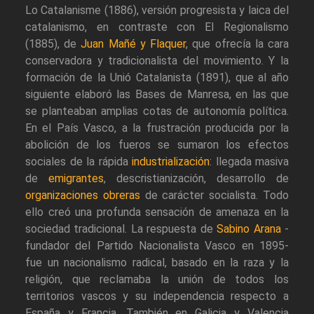
Lo Catalanisme (1886), versión progresista y laica del
catalanismo, en contraste con El Regionalismo
(1885), de
Juan Mañé y Flaquer
, que ofrecía la cara
conservadora y tradicionalista del movimiento. Y la
formación de la Unió Catalanista (1891), que al año
siguiente elaboró las Bases de Manresa, en las que
se planteaban amplias cotas de autonomía política.
En el País Vasco, a la frustración producida por la
abolición de los fueros se sumaron los efectos
sociales de la rápida
industrialización
: llegada masiva
de
emigrantes
, descristianización, desarrollo de
organizaciones obreras
de carácter socialista. Todo
ello creó una profunda sensación de amenaza en la
sociedad tradicional. La respuesta de
Sabino Arana
-
fundador del Partido Nacionalista Vasco en 1895-
fue un nacionalismo radical, basado en la raza y la
religión, que reclamaba la unión de todos los
territorios vascos y su independencia respecto a
España y Francia. También en Galicia y Valencia