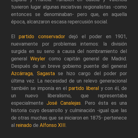
tuvieron lugar algunas iniciativas regionalistas -como
entonces se denominaban- pero que, en aquella
época, alcanzaron escasa repercusión social.
El
partido conservador
dejó el poder en 1901,
nuevamente por problemas internos: la división
surgida en su seno a causa del nombramiento del
general
Weyler
como capitán general de Madrid.
Después de un breve gobierno puente del general
Azcárraga
,
Sagasta
se hizo cargo del poder por
última vez. La necesidad de un relevo generacional
también se imponía en el
partido liberal
y con él, de
un nuevo liberalismo, que representaba
especialmente
José Canalejas
. Pero ésta es una
historia cuyo desarrollo y culminación -igual que las
de otras muchas que se iniciaron en 1875- pertenece
al
reinado
de
Alfonso XIII
.