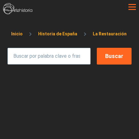
Pasar al contenido principal
Sobrescribir enlaces de ayuda a la 
Inicio
Historia de España
La Restauración