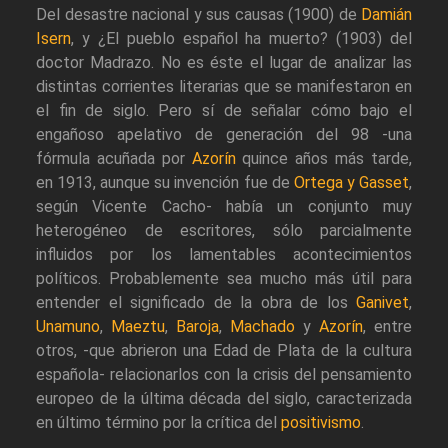
Del desastre nacional y sus causas (1900) de
Damián
Isern
, y ¿El pueblo español ha muerto? (1903) del
doctor Madrazo. No es éste el lugar de analizar las
distintas corrientes literarias que se manifestaron en
el fin de siglo. Pero sí de señalar cómo bajo el
engañoso apelativo de generación del 98 -una
fórmula acuñada por
Azorín
quince años más tarde,
en 1913, aunque su invención fue de
Ortega y Gasset
,
según Vicente Cacho- había un conjunto muy
heterogéneo de escritores, sólo parcialmente
influidos por los lamentables acontecimientos
políticos. Probablemente sea mucho más útil para
entender el significado de la obra de los
Ganivet
,
Unamuno
,
Maeztu
,
Baroja
,
Machado
y
Azorín
, entre
otros, -que abrieron una Edad de Plata de la cultura
española- relacionarlos con la crisis del pensamiento
europeo de la última década del siglo, caracterizada
en último término por la crítica del
positivismo
.