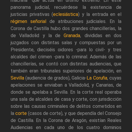
machina" que actúa en último extremo. En este
panorama judicial, recuérdese la existencia de
justicias privativas (
eclesiástica
) y la entrada en el
régimen señorial
de atribuciones judiciales. En la
Corona de Castilla hubo dos grandes chancillerías, la
de Valladolid y la de
Granada
, divididas en dos
juzgados con distintas salas y compuestas por un
Presidente, dieciséis oidores -para lo civil- y tres
alcaldes del crimen -para lo criminal. Además de las
chancillerías, se contó con distintas audiencias, que
también eran tribunales superiores de apelación, en
Sevilla
(audiencia de grados), Galicia-
La Coruña
, cuyas
apelaciones se enviaban a Valladolid, y Canarias, de
donde se apelaba a Sevilla. En la corte real operaba
una sala de alcaldes de casa y corte, con jurisdicción
sobre las causas criminales de delitos cometidos en
la
corte
(casos de corte), y que dependía del Consejo
de Castilla. En la Corona de Aragón, existían Reales
Audiencias en cada uno de los cuatro dominios