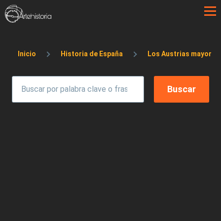
Pasar al contenido principal
Sobrescribir enlaces de ayuda a la 
Inicio
Historia de España
Los Austrias mayores: C