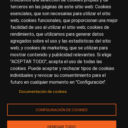
terceros en las páginas de este sitio web: Cookies
esenciales, que son necesarias para utilizar el sitio
Sobre artehistoria.com
web; cookies funcionales, que proporcionan una mejor
facilidad de uso al utilizar el sitio web; cookies de
Para ponerte en contacto con nosotros, escríbenos en
rendimiento, que utilizamos para generar datos
el formulario de
contacto
agregados sobre el uso y las estadísticas del sitio
Accesibilidad
Aviso Legal
Privacidad
web; y cookies de marketing, que se utilizan para
mostrar contenido y publicidad relevantes. Si elige
"ACEPTAR TODO", acepta el uso de todas las
cookies. Puede aceptar y rechazar tipos de cookies
© Copyright 2017.
arteHistoria
&
Toools, S.L
o sus
individuales y revocar su consentimiento para el
licenciantes son los propietarios de todos los derechos
futuro en cualquier momento en "Configuración".
de propiedad intelectual e industrial de:
Documentación de cookies
(a) este sitio web publicado bajo el dominio
artehistoria.com
(b) todo el material publicado en artehistoria.com
CONFIGURACIÓN DE COOKIES
(incluyendo, sin limitación, textos, imágenes, fotografías,
dibujos, música, marcas o logotipos, estructura y diseño
de la composición de cada una de las páginas
DENEGAR TODO
individuales que componen la totalidad del sitio,