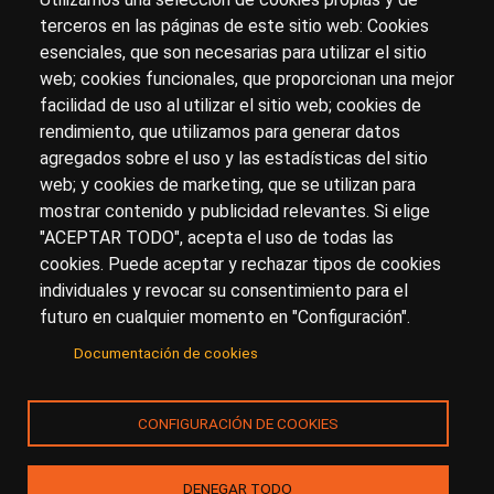
terceros en las páginas de este sitio web: Cookies
esenciales, que son necesarias para utilizar el sitio
Sobre artehistoria.com
web; cookies funcionales, que proporcionan una mejor
facilidad de uso al utilizar el sitio web; cookies de
Para ponerte en contacto con nosotros, escríbenos en
rendimiento, que utilizamos para generar datos
el formulario de
contacto
agregados sobre el uso y las estadísticas del sitio
Accesibilidad
Aviso Legal
Privacidad
web; y cookies de marketing, que se utilizan para
mostrar contenido y publicidad relevantes. Si elige
"ACEPTAR TODO", acepta el uso de todas las
cookies. Puede aceptar y rechazar tipos de cookies
© Copyright 2017.
arteHistoria
&
Toools, S.L
o sus
individuales y revocar su consentimiento para el
licenciantes son los propietarios de todos los derechos
futuro en cualquier momento en "Configuración".
de propiedad intelectual e industrial de:
Documentación de cookies
(a) este sitio web publicado bajo el dominio
artehistoria.com
(b) todo el material publicado en artehistoria.com
CONFIGURACIÓN DE COOKIES
(incluyendo, sin limitación, textos, imágenes, fotografías,
dibujos, música, marcas o logotipos, estructura y diseño
de la composición de cada una de las páginas
DENEGAR TODO
individuales que componen la totalidad del sitio,