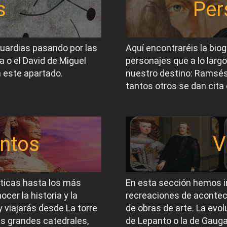
s
Per
guardias pasando por las
Aquí encontraréis la biog
a o el David de Miguel
personajes que a lo largo
 este apartado.
nuestro destino: Ramsés I
tantos otros se dan cita 
ntos
V
íticas hasta los más
En esta sección hemos i
er la historia y la
recreaciones de acontec
 viajarás desde La torre
de obras de arte. La evol
las grandes catedrales,
de Lepanto o la de Gauga