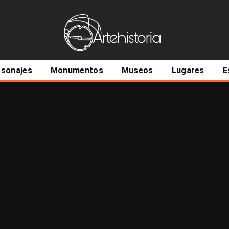
ncipal
rsonajes
Monumentos
Museos
Lugares
E