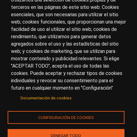
terceros en las páginas de este sitio web: Cookies
esenciales, que son necesarias para utilizar el sitio
Sobre artehistoria.com
web; cookies funcionales, que proporcionan una mejor
facilidad de uso al utilizar el sitio web; cookies de
Para ponerte en contacto con nosotros, escríbenos en
rendimiento, que utilizamos para generar datos
el formulario de
contacto
agregados sobre el uso y las estadísticas del sitio
Accesibilidad
Aviso Legal
Privacidad
web; y cookies de marketing, que se utilizan para
mostrar contenido y publicidad relevantes. Si elige
"ACEPTAR TODO", acepta el uso de todas las
cookies. Puede aceptar y rechazar tipos de cookies
© Copyright 2017.
arteHistoria
&
Toools, S.L
o sus
individuales y revocar su consentimiento para el
licenciantes son los propietarios de todos los derechos
futuro en cualquier momento en "Configuración".
de propiedad intelectual e industrial de:
Documentación de cookies
(a) este sitio web publicado bajo el dominio
artehistoria.com
(b) todo el material publicado en artehistoria.com
CONFIGURACIÓN DE COOKIES
(incluyendo, sin limitación, textos, imágenes, fotografías,
dibujos, música, marcas o logotipos, estructura y diseño
de la composición de cada una de las páginas
DENEGAR TODO
individuales que componen la totalidad del sitio,