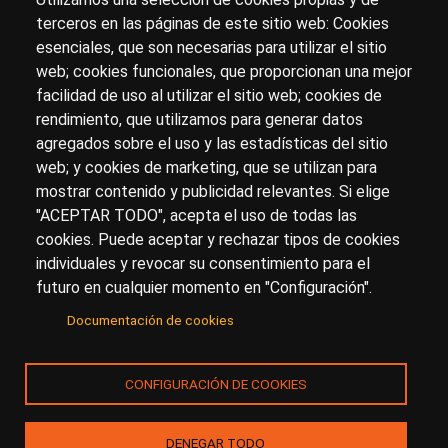
terceros en las páginas de este sitio web: Cookies
esenciales, que son necesarias para utilizar el sitio
Sobre artehistoria.com
web; cookies funcionales, que proporcionan una mejor
facilidad de uso al utilizar el sitio web; cookies de
Para ponerte en contacto con nosotros, escríbenos en
rendimiento, que utilizamos para generar datos
el formulario de
contacto
agregados sobre el uso y las estadísticas del sitio
Accesibilidad
Aviso Legal
Privacidad
web; y cookies de marketing, que se utilizan para
mostrar contenido y publicidad relevantes. Si elige
"ACEPTAR TODO", acepta el uso de todas las
cookies. Puede aceptar y rechazar tipos de cookies
© Copyright 2017.
arteHistoria
&
Toools, S.L
o sus
individuales y revocar su consentimiento para el
licenciantes son los propietarios de todos los derechos
futuro en cualquier momento en "Configuración".
de propiedad intelectual e industrial de:
Documentación de cookies
(a) este sitio web publicado bajo el dominio
artehistoria.com
(b) todo el material publicado en artehistoria.com
CONFIGURACIÓN DE COOKIES
(incluyendo, sin limitación, textos, imágenes, fotografías,
dibujos, música, marcas o logotipos, estructura y diseño
de la composición de cada una de las páginas
DENEGAR TODO
individuales que componen la totalidad del sitio,