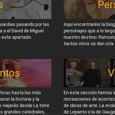
s
Per
guardias pasando por las
Aquí encontraréis la biog
a o el David de Miguel
personajes que a lo largo
 este apartado.
nuestro destino: Ramsés I
tantos otros se dan cita 
ntos
V
íticas hasta los más
En esta sección hemos i
er la historia y la
recreaciones de acontec
 viajarás desde La torre
de obras de arte. La evol
las grandes catedrales,
de Lepanto o la de Gauga