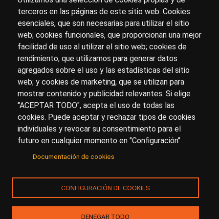
terceros en las páginas de este sitio web: Cookies
esenciales, que son necesarias para utilizar el sitio
Sobre artehistoria.com
web; cookies funcionales, que proporcionan una mejor
facilidad de uso al utilizar el sitio web; cookies de
Para ponerte en contacto con nosotros, escríbenos en
rendimiento, que utilizamos para generar datos
el formulario de
contacto
agregados sobre el uso y las estadísticas del sitio
Accesibilidad
Aviso Legal
Privacidad
web; y cookies de marketing, que se utilizan para
mostrar contenido y publicidad relevantes. Si elige
"ACEPTAR TODO", acepta el uso de todas las
cookies. Puede aceptar y rechazar tipos de cookies
© Copyright 2017.
arteHistoria
&
Toools, S.L
o sus
individuales y revocar su consentimiento para el
licenciantes son los propietarios de todos los derechos
futuro en cualquier momento en "Configuración".
de propiedad intelectual e industrial de:
Documentación de cookies
(a) este sitio web publicado bajo el dominio
artehistoria.com
(b) todo el material publicado en artehistoria.com
CONFIGURACIÓN DE COOKIES
(incluyendo, sin limitación, textos, imágenes, fotografías,
dibujos, música, marcas o logotipos, estructura y diseño
de la composición de cada una de las páginas
DENEGAR TODO
individuales que componen la totalidad del sitio,