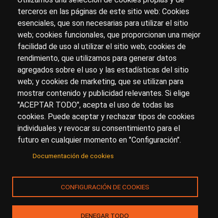
terceros en las páginas de este sitio web: Cookies
esenciales, que son necesarias para utilizar el sitio
Sobre artehistoria.com
web; cookies funcionales, que proporcionan una mejor
facilidad de uso al utilizar el sitio web; cookies de
Para ponerte en contacto con nosotros, escríbenos en
rendimiento, que utilizamos para generar datos
el formulario de
contacto
agregados sobre el uso y las estadísticas del sitio
Accesibilidad
Aviso Legal
Privacidad
web; y cookies de marketing, que se utilizan para
mostrar contenido y publicidad relevantes. Si elige
"ACEPTAR TODO", acepta el uso de todas las
cookies. Puede aceptar y rechazar tipos de cookies
© Copyright 2017.
arteHistoria
&
Toools, S.L
o sus
individuales y revocar su consentimiento para el
licenciantes son los propietarios de todos los derechos
futuro en cualquier momento en "Configuración".
de propiedad intelectual e industrial de:
Documentación de cookies
(a) este sitio web publicado bajo el dominio
artehistoria.com
(b) todo el material publicado en artehistoria.com
CONFIGURACIÓN DE COOKIES
(incluyendo, sin limitación, textos, imágenes, fotografías,
dibujos, música, marcas o logotipos, estructura y diseño
de la composición de cada una de las páginas
DENEGAR TODO
individuales que componen la totalidad del sitio,