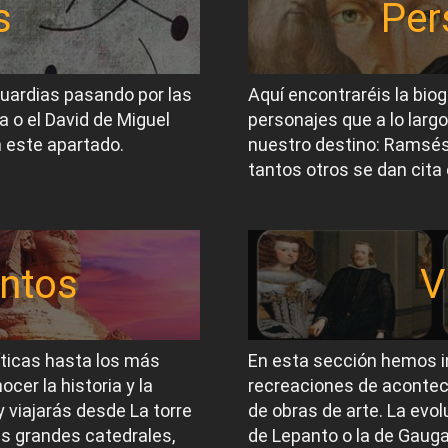
s
Per
guardias pasando por las
Aquí encontraréis la biog
a o el David de Miguel
personajes que a lo largo
 este apartado.
nuestro destino: Ramsés I
tantos otros se dan cita 
ntos
V
íticas hasta los más
En esta sección hemos i
er la historia y la
recreaciones de acontec
 viajarás desde La torre
de obras de arte. La evol
las grandes catedrales,
de Lepanto o la de Gauga