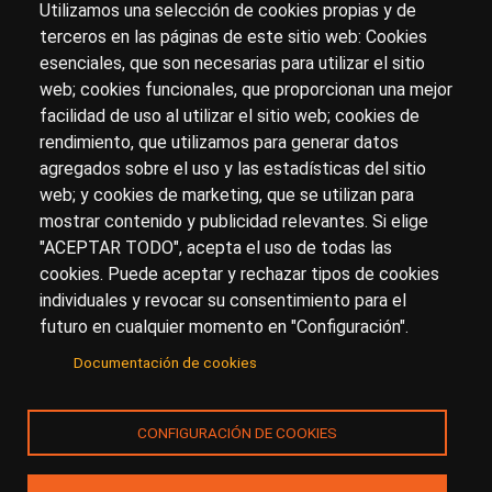
Utilizamos una selección de cookies propias y de
terceros en las páginas de este sitio web: Cookies
esenciales, que son necesarias para utilizar el sitio
Sobre artehistoria.com
web; cookies funcionales, que proporcionan una mejor
facilidad de uso al utilizar el sitio web; cookies de
Para ponerte en contacto con nosotros, escríbenos en
rendimiento, que utilizamos para generar datos
el formulario de
contacto
agregados sobre el uso y las estadísticas del sitio
Accesibilidad
Aviso Legal
Privacidad
web; y cookies de marketing, que se utilizan para
mostrar contenido y publicidad relevantes. Si elige
"ACEPTAR TODO", acepta el uso de todas las
cookies. Puede aceptar y rechazar tipos de cookies
© Copyright 2017.
arteHistoria
&
Toools, S.L
o sus
individuales y revocar su consentimiento para el
licenciantes son los propietarios de todos los derechos
futuro en cualquier momento en "Configuración".
de propiedad intelectual e industrial de:
Documentación de cookies
(a) este sitio web publicado bajo el dominio
artehistoria.com
(b) todo el material publicado en artehistoria.com
CONFIGURACIÓN DE COOKIES
(incluyendo, sin limitación, textos, imágenes, fotografías,
dibujos, música, marcas o logotipos, estructura y diseño
de la composición de cada una de las páginas