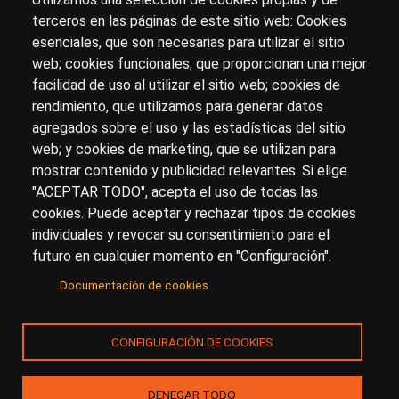
terceros en las páginas de este sitio web: Cookies
esenciales, que son necesarias para utilizar el sitio
Sobre artehistoria.com
web; cookies funcionales, que proporcionan una mejor
facilidad de uso al utilizar el sitio web; cookies de
Para ponerte en contacto con nosotros, escríbenos en
rendimiento, que utilizamos para generar datos
el formulario de
contacto
agregados sobre el uso y las estadísticas del sitio
Accesibilidad
Aviso Legal
Privacidad
web; y cookies de marketing, que se utilizan para
mostrar contenido y publicidad relevantes. Si elige
"ACEPTAR TODO", acepta el uso de todas las
cookies. Puede aceptar y rechazar tipos de cookies
© Copyright 2017.
arteHistoria
&
Toools, S.L
o sus
individuales y revocar su consentimiento para el
licenciantes son los propietarios de todos los derechos
futuro en cualquier momento en "Configuración".
de propiedad intelectual e industrial de:
Documentación de cookies
(a) este sitio web publicado bajo el dominio
artehistoria.com
(b) todo el material publicado en artehistoria.com
CONFIGURACIÓN DE COOKIES
(incluyendo, sin limitación, textos, imágenes, fotografías,
dibujos, música, marcas o logotipos, estructura y diseño
de la composición de cada una de las páginas
DENEGAR TODO
individuales que componen la totalidad del sitio,