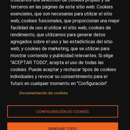
terceros en las páginas de este sitio web: Cookies
esenciales, que son necesarias para utilizar el sitio
Sobre artehistoria.com
web; cookies funcionales, que proporcionan una mejor
facilidad de uso al utilizar el sitio web; cookies de
Para ponerte en contacto con nosotros, escríbenos en
rendimiento, que utilizamos para generar datos
el formulario de
contacto
agregados sobre el uso y las estadísticas del sitio
Accesibilidad
Aviso Legal
Privacidad
web; y cookies de marketing, que se utilizan para
mostrar contenido y publicidad relevantes. Si elige
"ACEPTAR TODO", acepta el uso de todas las
cookies. Puede aceptar y rechazar tipos de cookies
© Copyright 2017.
arteHistoria
&
Toools, S.L
o sus
individuales y revocar su consentimiento para el
licenciantes son los propietarios de todos los derechos
futuro en cualquier momento en "Configuración".
de propiedad intelectual e industrial de:
Documentación de cookies
(a) este sitio web publicado bajo el dominio
artehistoria.com
(b) todo el material publicado en artehistoria.com
CONFIGURACIÓN DE COOKIES
(incluyendo, sin limitación, textos, imágenes, fotografías,
dibujos, música, marcas o logotipos, estructura y diseño
de la composición de cada una de las páginas
DENEGAR TODO
individuales que componen la totalidad del sitio,