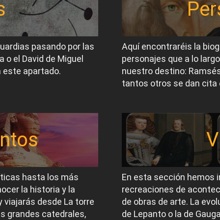
s
Per
guardias pasando por las
Aquí encontraréis la biog
a o el David de Miguel
personajes que a lo largo
 este apartado.
nuestro destino: Ramsés I
tantos otros se dan cita 
ntos
V
íticas hasta los más
En esta sección hemos i
er la historia y la
recreaciones de acontec
 viajarás desde La torre
de obras de arte. La evol
las grandes catedrales,
de Lepanto o la de Gauga