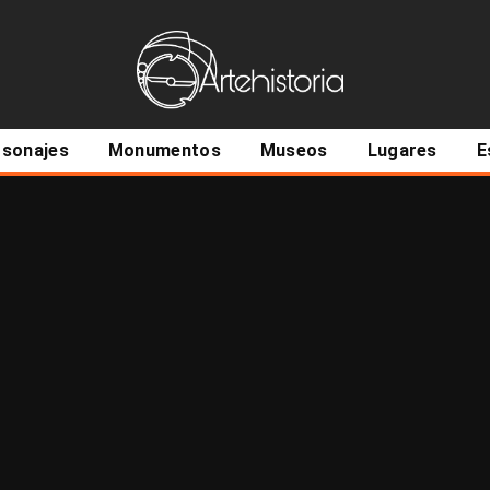
ncipal
rsonajes
Monumentos
Museos
Lugares
E