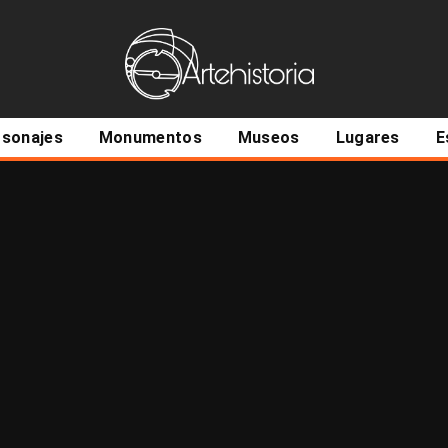
ncipal
rsonajes
Monumentos
Museos
Lugares
E