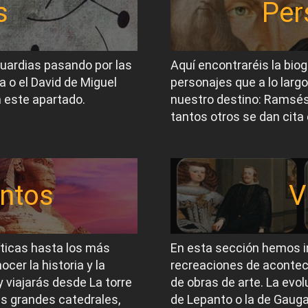
s
Per
guardias pasando por las
Aquí encontraréis la biog
a o el David de Miguel
personajes que a lo largo
 este apartado.
nuestro destino: Ramsés I
tantos otros se dan cita 
ntos
V
íticas hasta los más
En esta sección hemos i
er la historia y la
recreaciones de acontec
 viajarás desde La torre
de obras de arte. La evol
las grandes catedrales,
de Lepanto o la de Gauga