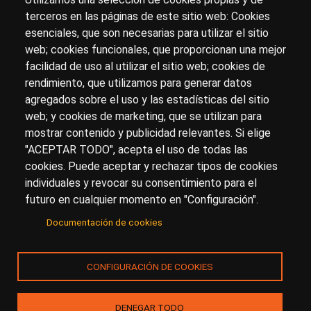
terceros en las páginas de este sitio web: Cookies
esenciales, que son necesarias para utilizar el sitio
Sobre artehistoria.com
web; cookies funcionales, que proporcionan una mejor
facilidad de uso al utilizar el sitio web; cookies de
Para ponerte en contacto con nosotros, escríbenos en
rendimiento, que utilizamos para generar datos
el formulario de
contacto
agregados sobre el uso y las estadísticas del sitio
Accesibilidad
Aviso Legal
Privacidad
web; y cookies de marketing, que se utilizan para
mostrar contenido y publicidad relevantes. Si elige
"ACEPTAR TODO", acepta el uso de todas las
cookies. Puede aceptar y rechazar tipos de cookies
© Copyright 2017.
arteHistoria
&
Toools, S.L
o sus
individuales y revocar su consentimiento para el
licenciantes son los propietarios de todos los derechos
futuro en cualquier momento en "Configuración".
de propiedad intelectual e industrial de:
Documentación de cookies
(a) este sitio web publicado bajo el dominio
artehistoria.com
(b) todo el material publicado en artehistoria.com
CONFIGURACIÓN DE COOKIES
(incluyendo, sin limitación, textos, imágenes, fotografías,
dibujos, música, marcas o logotipos, estructura y diseño
de la composición de cada una de las páginas
DENEGAR TODO
individuales que componen la totalidad del sitio,