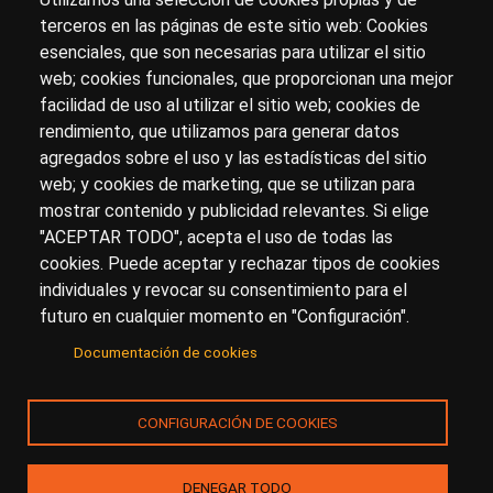
terceros en las páginas de este sitio web: Cookies
esenciales, que son necesarias para utilizar el sitio
Sobre artehistoria.com
web; cookies funcionales, que proporcionan una mejor
facilidad de uso al utilizar el sitio web; cookies de
Para ponerte en contacto con nosotros, escríbenos en
rendimiento, que utilizamos para generar datos
el formulario de
contacto
agregados sobre el uso y las estadísticas del sitio
Accesibilidad
Aviso Legal
Privacidad
web; y cookies de marketing, que se utilizan para
mostrar contenido y publicidad relevantes. Si elige
"ACEPTAR TODO", acepta el uso de todas las
cookies. Puede aceptar y rechazar tipos de cookies
© Copyright 2017.
arteHistoria
&
Toools, S.L
o sus
individuales y revocar su consentimiento para el
licenciantes son los propietarios de todos los derechos
futuro en cualquier momento en "Configuración".
de propiedad intelectual e industrial de:
Documentación de cookies
(a) este sitio web publicado bajo el dominio
artehistoria.com
(b) todo el material publicado en artehistoria.com
CONFIGURACIÓN DE COOKIES
(incluyendo, sin limitación, textos, imágenes, fotografías,
dibujos, música, marcas o logotipos, estructura y diseño
de la composición de cada una de las páginas
DENEGAR TODO
individuales que componen la totalidad del sitio,