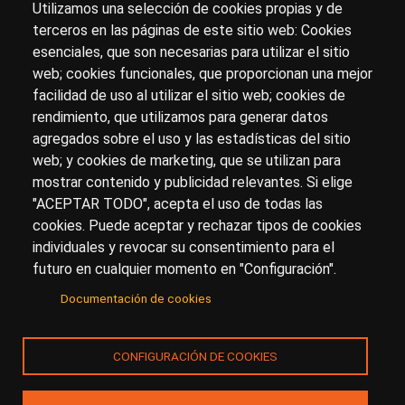
Utilizamos una selección de cookies propias y de
terceros en las páginas de este sitio web: Cookies
esenciales, que son necesarias para utilizar el sitio
Sobre artehistoria.com
web; cookies funcionales, que proporcionan una mejor
facilidad de uso al utilizar el sitio web; cookies de
Para ponerte en contacto con nosotros, escríbenos en
rendimiento, que utilizamos para generar datos
el formulario de
contacto
agregados sobre el uso y las estadísticas del sitio
Accesibilidad
Aviso Legal
Privacidad
web; y cookies de marketing, que se utilizan para
mostrar contenido y publicidad relevantes. Si elige
"ACEPTAR TODO", acepta el uso de todas las
cookies. Puede aceptar y rechazar tipos de cookies
© Copyright 2017.
arteHistoria
&
Toools, S.L
o sus
individuales y revocar su consentimiento para el
licenciantes son los propietarios de todos los derechos
futuro en cualquier momento en "Configuración".
de propiedad intelectual e industrial de:
Documentación de cookies
(a) este sitio web publicado bajo el dominio
artehistoria.com
(b) todo el material publicado en artehistoria.com
CONFIGURACIÓN DE COOKIES
(incluyendo, sin limitación, textos, imágenes, fotografías,
dibujos, música, marcas o logotipos, estructura y diseño
de la composición de cada una de las páginas