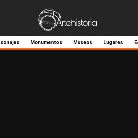
ncipal
rsonajes
Monumentos
Museos
Lugares
E