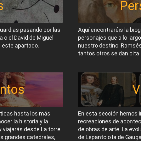
s
Per
guardias pasando por las
Aquí encontraréis la biog
a o el David de Miguel
personajes que a lo largo
 este apartado.
nuestro destino: Ramsés I
tantos otros se dan cita 
ntos
V
íticas hasta los más
En esta sección hemos i
er la historia y la
recreaciones de acontec
 viajarás desde La torre
de obras de arte. La evol
las grandes catedrales,
de Lepanto o la de Gauga