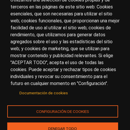
terceros en las páginas de este sitio web: Cookies
esenciales, que son necesarias para utilizar el sitio
Sobre artehistoria.com
web; cookies funcionales, que proporcionan una mejor
facilidad de uso al utilizar el sitio web; cookies de
Para ponerte en contacto con nosotros, escríbenos en
rendimiento, que utilizamos para generar datos
el formulario de
contacto
agregados sobre el uso y las estadísticas del sitio
Accesibilidad
Aviso Legal
Privacidad
web; y cookies de marketing, que se utilizan para
mostrar contenido y publicidad relevantes. Si elige
"ACEPTAR TODO", acepta el uso de todas las
cookies. Puede aceptar y rechazar tipos de cookies
© Copyright 2017.
arteHistoria
&
Toools, S.L
o sus
individuales y revocar su consentimiento para el
licenciantes son los propietarios de todos los derechos
futuro en cualquier momento en "Configuración".
de propiedad intelectual e industrial de:
Documentación de cookies
(a) este sitio web publicado bajo el dominio
artehistoria.com
(b) todo el material publicado en artehistoria.com
CONFIGURACIÓN DE COOKIES
(incluyendo, sin limitación, textos, imágenes, fotografías,
dibujos, música, marcas o logotipos, estructura y diseño
de la composición de cada una de las páginas
DENEGAR TODO
individuales que componen la totalidad del sitio,