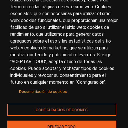
terceros en las páginas de este sitio web: Cookies
esenciales, que son necesarias para utilizar el sitio
Sobre artehistoria.com
web; cookies funcionales, que proporcionan una mejor
facilidad de uso al utilizar el sitio web; cookies de
Para ponerte en contacto con nosotros, escríbenos en
rendimiento, que utilizamos para generar datos
el formulario de
contacto
agregados sobre el uso y las estadísticas del sitio
Accesibilidad
Aviso Legal
Privacidad
web; y cookies de marketing, que se utilizan para
mostrar contenido y publicidad relevantes. Si elige
"ACEPTAR TODO", acepta el uso de todas las
cookies. Puede aceptar y rechazar tipos de cookies
© Copyright 2017.
arteHistoria
&
Toools, S.L
o sus
individuales y revocar su consentimiento para el
licenciantes son los propietarios de todos los derechos
futuro en cualquier momento en "Configuración".
de propiedad intelectual e industrial de:
Documentación de cookies
(a) este sitio web publicado bajo el dominio
artehistoria.com
(b) todo el material publicado en artehistoria.com
CONFIGURACIÓN DE COOKIES
(incluyendo, sin limitación, textos, imágenes, fotografías,
dibujos, música, marcas o logotipos, estructura y diseño
de la composición de cada una de las páginas
DENEGAR TODO
individuales que componen la totalidad del sitio,