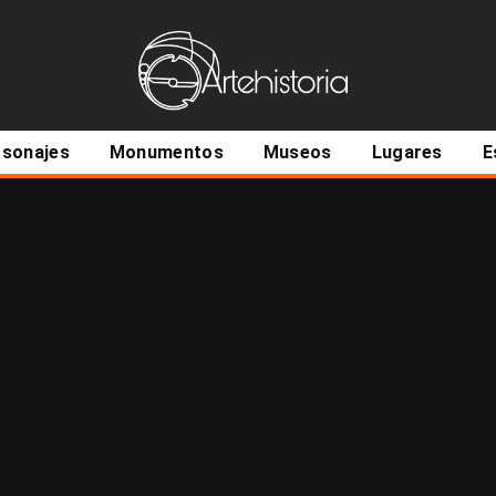
ncipal
rsonajes
Monumentos
Museos
Lugares
E