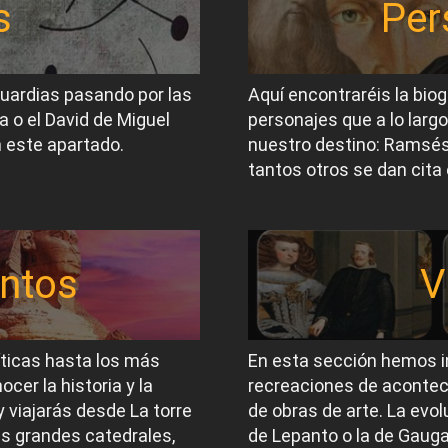
s
Per
guardias pasando por las
Aquí encontraréis la biog
a o el David de Miguel
personajes que a lo largo
 este apartado.
nuestro destino: Ramsés I
tantos otros se dan cita 
ntos
V
íticas hasta los más
En esta sección hemos i
er la historia y la
recreaciones de acontec
 viajarás desde La torre
de obras de arte. La evol
las grandes catedrales,
de Lepanto o la de Gauga