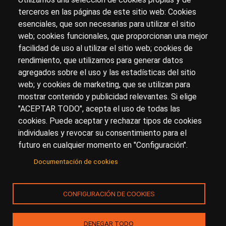
terceros en las páginas de este sitio web: Cookies
esenciales, que son necesarias para utilizar el sitio
Sobre artehistoria.com
web; cookies funcionales, que proporcionan una mejor
facilidad de uso al utilizar el sitio web; cookies de
Para ponerte en contacto con nosotros, escríbenos en
rendimiento, que utilizamos para generar datos
el formulario de
contacto
agregados sobre el uso y las estadísticas del sitio
Accesibilidad
Aviso Legal
Privacidad
web; y cookies de marketing, que se utilizan para
mostrar contenido y publicidad relevantes. Si elige
"ACEPTAR TODO", acepta el uso de todas las
cookies. Puede aceptar y rechazar tipos de cookies
© Copyright 2017.
arteHistoria
&
Toools, S.L
o sus
individuales y revocar su consentimiento para el
licenciantes son los propietarios de todos los derechos
futuro en cualquier momento en "Configuración".
de propiedad intelectual e industrial de:
Documentación de cookies
(a) este sitio web publicado bajo el dominio
artehistoria.com
(b) todo el material publicado en artehistoria.com
CONFIGURACIÓN DE COOKIES
(incluyendo, sin limitación, textos, imágenes, fotografías,
dibujos, música, marcas o logotipos, estructura y diseño
de la composición de cada una de las páginas
DENEGAR TODO
individuales que componen la totalidad del sitio,