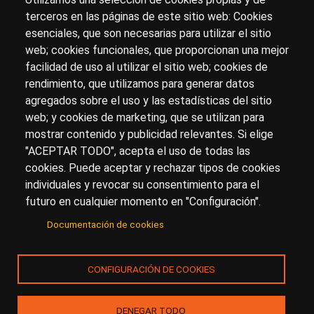
terceros en las páginas de este sitio web: Cookies
esenciales, que son necesarias para utilizar el sitio
Sobre artehistoria.com
web; cookies funcionales, que proporcionan una mejor
facilidad de uso al utilizar el sitio web; cookies de
Para ponerte en contacto con nosotros, escríbenos en
rendimiento, que utilizamos para generar datos
el formulario de
contacto
agregados sobre el uso y las estadísticas del sitio
Accesibilidad
Aviso Legal
Privacidad
web; y cookies de marketing, que se utilizan para
mostrar contenido y publicidad relevantes. Si elige
"ACEPTAR TODO", acepta el uso de todas las
cookies. Puede aceptar y rechazar tipos de cookies
© Copyright 2017.
arteHistoria
&
Toools, S.L
o sus
individuales y revocar su consentimiento para el
licenciantes son los propietarios de todos los derechos
futuro en cualquier momento en "Configuración".
de propiedad intelectual e industrial de:
Documentación de cookies
(a) este sitio web publicado bajo el dominio
artehistoria.com
(b) todo el material publicado en artehistoria.com
CONFIGURACIÓN DE COOKIES
(incluyendo, sin limitación, textos, imágenes, fotografías,
dibujos, música, marcas o logotipos, estructura y diseño
de la composición de cada una de las páginas
DENEGAR TODO
individuales que componen la totalidad del sitio,