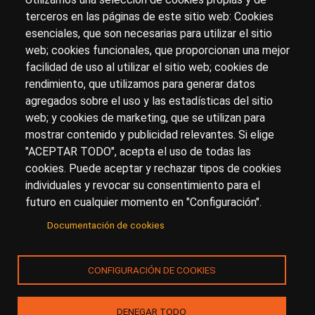
terceros en las páginas de este sitio web: Cookies
esenciales, que son necesarias para utilizar el sitio
Sobre artehistoria.com
web; cookies funcionales, que proporcionan una mejor
facilidad de uso al utilizar el sitio web; cookies de
Para ponerte en contacto con nosotros, escríbenos en
rendimiento, que utilizamos para generar datos
el formulario de
contacto
agregados sobre el uso y las estadísticas del sitio
Accesibilidad
Aviso Legal
Privacidad
web; y cookies de marketing, que se utilizan para
mostrar contenido y publicidad relevantes. Si elige
"ACEPTAR TODO", acepta el uso de todas las
cookies. Puede aceptar y rechazar tipos de cookies
© Copyright 2017.
arteHistoria
&
Toools, S.L
o sus
individuales y revocar su consentimiento para el
licenciantes son los propietarios de todos los derechos
futuro en cualquier momento en "Configuración".
de propiedad intelectual e industrial de:
Documentación de cookies
(a) este sitio web publicado bajo el dominio
artehistoria.com
(b) todo el material publicado en artehistoria.com
CONFIGURACIÓN DE COOKIES
(incluyendo, sin limitación, textos, imágenes, fotografías,
dibujos, música, marcas o logotipos, estructura y diseño
de la composición de cada una de las páginas
DENEGAR TODO
individuales que componen la totalidad del sitio,