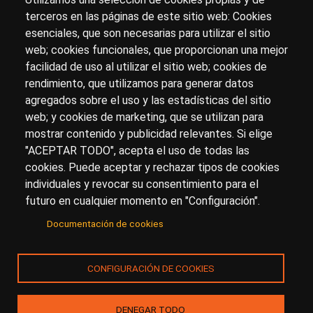
terceros en las páginas de este sitio web: Cookies
esenciales, que son necesarias para utilizar el sitio
Sobre artehistoria.com
web; cookies funcionales, que proporcionan una mejor
facilidad de uso al utilizar el sitio web; cookies de
Para ponerte en contacto con nosotros, escríbenos en
rendimiento, que utilizamos para generar datos
el formulario de
contacto
agregados sobre el uso y las estadísticas del sitio
Accesibilidad
Aviso Legal
Privacidad
web; y cookies de marketing, que se utilizan para
mostrar contenido y publicidad relevantes. Si elige
"ACEPTAR TODO", acepta el uso de todas las
cookies. Puede aceptar y rechazar tipos de cookies
© Copyright 2017.
arteHistoria
&
Toools, S.L
o sus
individuales y revocar su consentimiento para el
licenciantes son los propietarios de todos los derechos
futuro en cualquier momento en "Configuración".
de propiedad intelectual e industrial de:
Documentación de cookies
(a) este sitio web publicado bajo el dominio
artehistoria.com
(b) todo el material publicado en artehistoria.com
CONFIGURACIÓN DE COOKIES
(incluyendo, sin limitación, textos, imágenes, fotografías,
dibujos, música, marcas o logotipos, estructura y diseño
de la composición de cada una de las páginas
DENEGAR TODO
individuales que componen la totalidad del sitio,