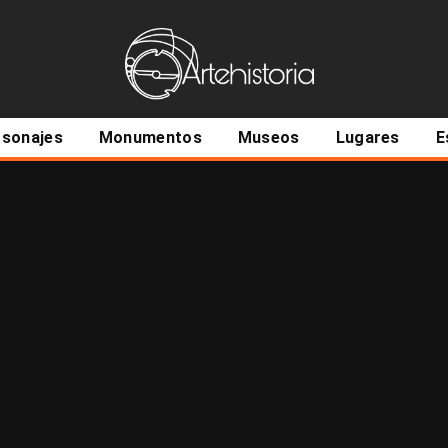
ncipal
rsonajes
Monumentos
Museos
Lugares
E