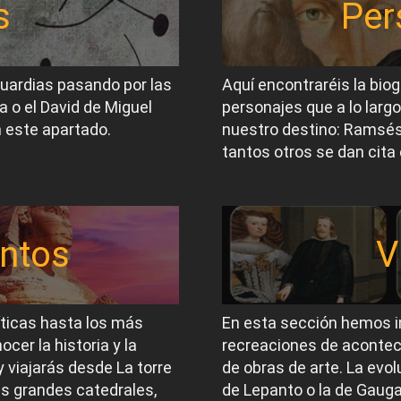
s
Per
guardias pasando por las
Aquí encontraréis la biog
a o el David de Miguel
personajes que a lo largo
 este apartado.
nuestro destino: Ramsés I
tantos otros se dan cita 
ntos
V
íticas hasta los más
En esta sección hemos i
er la historia y la
recreaciones de acontec
 viajarás desde La torre
de obras de arte. La evol
las grandes catedrales,
de Lepanto o la de Gauga