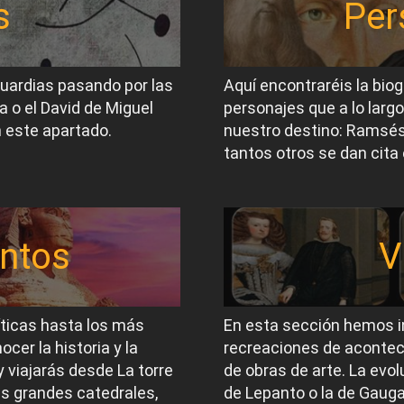
s
Per
guardias pasando por las
Aquí encontraréis la biog
a o el David de Miguel
personajes que a lo largo
 este apartado.
nuestro destino: Ramsés I
tantos otros se dan cita 
ntos
V
íticas hasta los más
En esta sección hemos i
er la historia y la
recreaciones de acontec
 viajarás desde La torre
de obras de arte. La evol
las grandes catedrales,
de Lepanto o la de Gauga