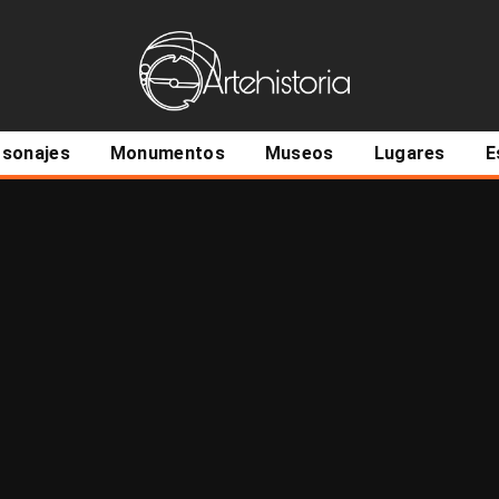
ncipal
rsonajes
Monumentos
Museos
Lugares
E