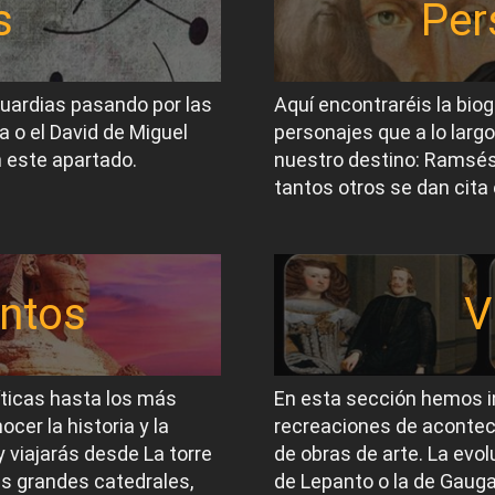
s
Per
guardias pasando por las
Aquí encontraréis la biog
a o el David de Miguel
personajes que a lo largo
 este apartado.
nuestro destino: Ramsés I
tantos otros se dan cita 
ntos
V
íticas hasta los más
En esta sección hemos i
er la historia y la
recreaciones de acontec
 viajarás desde La torre
de obras de arte. La evol
las grandes catedrales,
de Lepanto o la de Gauga