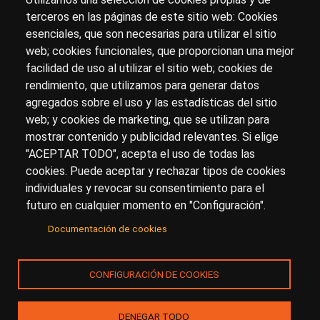
terceros en las páginas de este sitio web: Cookies
esenciales, que son necesarias para utilizar el sitio
Sobre artehistoria.com
web; cookies funcionales, que proporcionan una mejor
facilidad de uso al utilizar el sitio web; cookies de
Para ponerte en contacto con nosotros, escríbenos en
rendimiento, que utilizamos para generar datos
el formulario de
contacto
agregados sobre el uso y las estadísticas del sitio
Accesibilidad
Aviso Legal
Privacidad
web; y cookies de marketing, que se utilizan para
mostrar contenido y publicidad relevantes. Si elige
"ACEPTAR TODO", acepta el uso de todas las
cookies. Puede aceptar y rechazar tipos de cookies
© Copyright 2017.
arteHistoria
&
Toools, S.L
o sus
individuales y revocar su consentimiento para el
licenciantes son los propietarios de todos los derechos
futuro en cualquier momento en "Configuración".
de propiedad intelectual e industrial de:
Documentación de cookies
(a) este sitio web publicado bajo el dominio
artehistoria.com
(b) todo el material publicado en artehistoria.com
CONFIGURACIÓN DE COOKIES
(incluyendo, sin limitación, textos, imágenes, fotografías,
dibujos, música, marcas o logotipos, estructura y diseño
de la composición de cada una de las páginas
DENEGAR TODO
individuales que componen la totalidad del sitio,