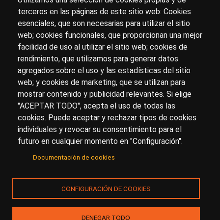
terceros en las páginas de este sitio web: Cookies
esenciales, que son necesarias para utilizar el sitio
Sobre artehistoria.com
web; cookies funcionales, que proporcionan una mejor
facilidad de uso al utilizar el sitio web; cookies de
Para ponerte en contacto con nosotros, escríbenos en
rendimiento, que utilizamos para generar datos
el formulario de
contacto
agregados sobre el uso y las estadísticas del sitio
Accesibilidad
Aviso Legal
Privacidad
web; y cookies de marketing, que se utilizan para
mostrar contenido y publicidad relevantes. Si elige
"ACEPTAR TODO", acepta el uso de todas las
cookies. Puede aceptar y rechazar tipos de cookies
© Copyright 2017.
arteHistoria
&
Toools, S.L
o sus
individuales y revocar su consentimiento para el
licenciantes son los propietarios de todos los derechos
futuro en cualquier momento en "Configuración".
de propiedad intelectual e industrial de:
Documentación de cookies
(a) este sitio web publicado bajo el dominio
artehistoria.com
(b) todo el material publicado en artehistoria.com
CONFIGURACIÓN DE COOKIES
(incluyendo, sin limitación, textos, imágenes, fotografías,
dibujos, música, marcas o logotipos, estructura y diseño
de la composición de cada una de las páginas
DENEGAR TODO
individuales que componen la totalidad del sitio,