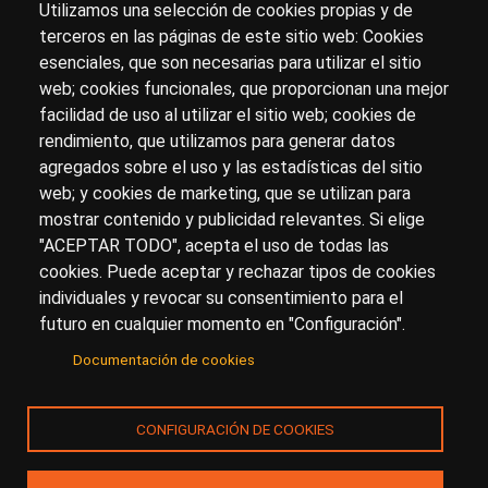
Utilizamos una selección de cookies propias y de
terceros en las páginas de este sitio web: Cookies
esenciales, que son necesarias para utilizar el sitio
Sobre artehistoria.com
web; cookies funcionales, que proporcionan una mejor
facilidad de uso al utilizar el sitio web; cookies de
Para ponerte en contacto con nosotros, escríbenos en
rendimiento, que utilizamos para generar datos
el formulario de
contacto
agregados sobre el uso y las estadísticas del sitio
Accesibilidad
Aviso Legal
Privacidad
web; y cookies de marketing, que se utilizan para
mostrar contenido y publicidad relevantes. Si elige
"ACEPTAR TODO", acepta el uso de todas las
cookies. Puede aceptar y rechazar tipos de cookies
© Copyright 2017.
arteHistoria
&
Toools, S.L
o sus
individuales y revocar su consentimiento para el
licenciantes son los propietarios de todos los derechos
futuro en cualquier momento en "Configuración".
de propiedad intelectual e industrial de:
Documentación de cookies
(a) este sitio web publicado bajo el dominio
artehistoria.com
(b) todo el material publicado en artehistoria.com
CONFIGURACIÓN DE COOKIES
(incluyendo, sin limitación, textos, imágenes, fotografías,
dibujos, música, marcas o logotipos, estructura y diseño
de la composición de cada una de las páginas