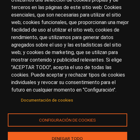
terceros en las páginas de este sitio web: Cookies
esenciales, que son necesarias para utilizar el sitio
Sobre artehistoria.com
web; cookies funcionales, que proporcionan una mejor
facilidad de uso al utilizar el sitio web; cookies de
Para ponerte en contacto con nosotros, escríbenos en
rendimiento, que utilizamos para generar datos
el formulario de
contacto
agregados sobre el uso y las estadísticas del sitio
Accesibilidad
Aviso Legal
Privacidad
web; y cookies de marketing, que se utilizan para
mostrar contenido y publicidad relevantes. Si elige
"ACEPTAR TODO", acepta el uso de todas las
cookies. Puede aceptar y rechazar tipos de cookies
© Copyright 2017.
arteHistoria
&
Toools, S.L
o sus
individuales y revocar su consentimiento para el
licenciantes son los propietarios de todos los derechos
futuro en cualquier momento en "Configuración".
de propiedad intelectual e industrial de:
Documentación de cookies
(a) este sitio web publicado bajo el dominio
artehistoria.com
(b) todo el material publicado en artehistoria.com
CONFIGURACIÓN DE COOKIES
(incluyendo, sin limitación, textos, imágenes, fotografías,
dibujos, música, marcas o logotipos, estructura y diseño
de la composición de cada una de las páginas
DENEGAR TODO
individuales que componen la totalidad del sitio,