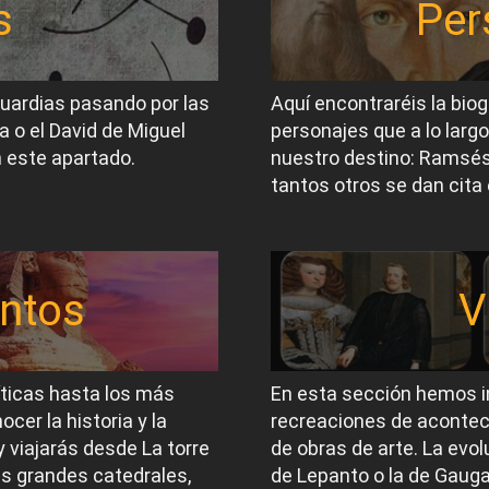
s
Per
guardias pasando por las
Aquí encontraréis la biog
a o el David de Miguel
personajes que a lo largo
 este apartado.
nuestro destino: Ramsés I
tantos otros se dan cita 
ntos
V
íticas hasta los más
En esta sección hemos i
er la historia y la
recreaciones de acontec
 viajarás desde La torre
de obras de arte. La evol
las grandes catedrales,
de Lepanto o la de Gauga