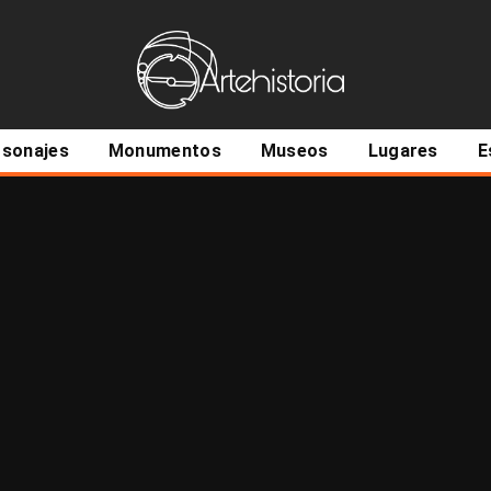
ncipal
rsonajes
Monumentos
Museos
Lugares
E