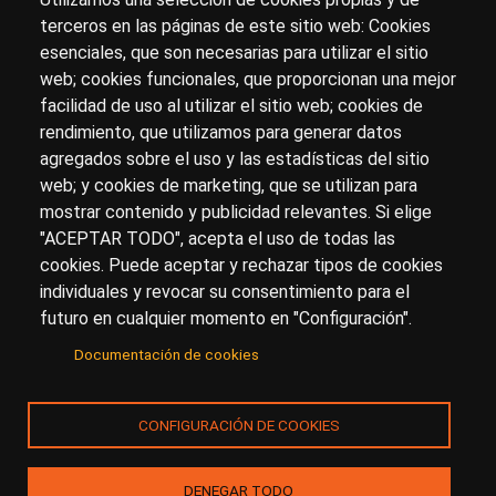
terceros en las páginas de este sitio web: Cookies
esenciales, que son necesarias para utilizar el sitio
Sobre artehistoria.com
web; cookies funcionales, que proporcionan una mejor
facilidad de uso al utilizar el sitio web; cookies de
Para ponerte en contacto con nosotros, escríbenos en
rendimiento, que utilizamos para generar datos
el formulario de
contacto
agregados sobre el uso y las estadísticas del sitio
Accesibilidad
Aviso Legal
Privacidad
web; y cookies de marketing, que se utilizan para
mostrar contenido y publicidad relevantes. Si elige
"ACEPTAR TODO", acepta el uso de todas las
cookies. Puede aceptar y rechazar tipos de cookies
© Copyright 2017.
arteHistoria
&
Toools, S.L
o sus
individuales y revocar su consentimiento para el
licenciantes son los propietarios de todos los derechos
futuro en cualquier momento en "Configuración".
de propiedad intelectual e industrial de:
Documentación de cookies
(a) este sitio web publicado bajo el dominio
artehistoria.com
(b) todo el material publicado en artehistoria.com
CONFIGURACIÓN DE COOKIES
(incluyendo, sin limitación, textos, imágenes, fotografías,
dibujos, música, marcas o logotipos, estructura y diseño
de la composición de cada una de las páginas
DENEGAR TODO
individuales que componen la totalidad del sitio,