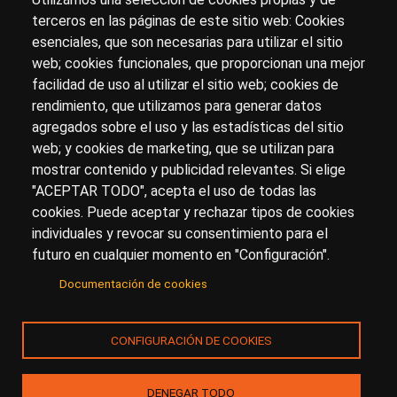
terceros en las páginas de este sitio web: Cookies
esenciales, que son necesarias para utilizar el sitio
Sobre artehistoria.com
web; cookies funcionales, que proporcionan una mejor
facilidad de uso al utilizar el sitio web; cookies de
Para ponerte en contacto con nosotros, escríbenos en
rendimiento, que utilizamos para generar datos
el formulario de
contacto
agregados sobre el uso y las estadísticas del sitio
Accesibilidad
Aviso Legal
Privacidad
web; y cookies de marketing, que se utilizan para
mostrar contenido y publicidad relevantes. Si elige
"ACEPTAR TODO", acepta el uso de todas las
cookies. Puede aceptar y rechazar tipos de cookies
© Copyright 2017.
arteHistoria
&
Toools, S.L
o sus
individuales y revocar su consentimiento para el
licenciantes son los propietarios de todos los derechos
futuro en cualquier momento en "Configuración".
de propiedad intelectual e industrial de:
Documentación de cookies
(a) este sitio web publicado bajo el dominio
artehistoria.com
(b) todo el material publicado en artehistoria.com
CONFIGURACIÓN DE COOKIES
(incluyendo, sin limitación, textos, imágenes, fotografías,
dibujos, música, marcas o logotipos, estructura y diseño
de la composición de cada una de las páginas
DENEGAR TODO
individuales que componen la totalidad del sitio,