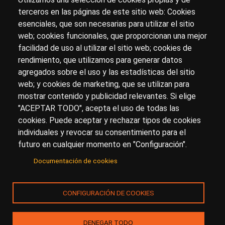
terceros en las páginas de este sitio web: Cookies
esenciales, que son necesarias para utilizar el sitio
Sobre artehistoria.com
web; cookies funcionales, que proporcionan una mejor
facilidad de uso al utilizar el sitio web; cookies de
Para ponerte en contacto con nosotros, escríbenos en
rendimiento, que utilizamos para generar datos
el formulario de
contacto
agregados sobre el uso y las estadísticas del sitio
Accesibilidad
Aviso Legal
Privacidad
web; y cookies de marketing, que se utilizan para
mostrar contenido y publicidad relevantes. Si elige
"ACEPTAR TODO", acepta el uso de todas las
cookies. Puede aceptar y rechazar tipos de cookies
© Copyright 2017.
arteHistoria
&
Toools, S.L
o sus
individuales y revocar su consentimiento para el
licenciantes son los propietarios de todos los derechos
futuro en cualquier momento en "Configuración".
de propiedad intelectual e industrial de:
Documentación de cookies
(a) este sitio web publicado bajo el dominio
artehistoria.com
(b) todo el material publicado en artehistoria.com
CONFIGURACIÓN DE COOKIES
(incluyendo, sin limitación, textos, imágenes, fotografías,
dibujos, música, marcas o logotipos, estructura y diseño
de la composición de cada una de las páginas
DENEGAR TODO
individuales que componen la totalidad del sitio,