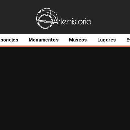
ncipal
rsonajes
Monumentos
Museos
Lugares
E