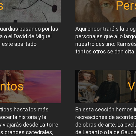
s
Per
guardias pasando por las
Aquí encontraréis la biog
a o el David de Miguel
personajes que a lo largo
 este apartado.
nuestro destino: Ramsés I
tantos otros se dan cita 
ntos
V
íticas hasta los más
En esta sección hemos i
er la historia y la
recreaciones de acontec
 viajarás desde La torre
de obras de arte. La evol
las grandes catedrales,
de Lepanto o la de Gauga