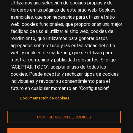
Utilizamos una selección de cookies propias y de
terceros en las páginas de este sitio web: Cookies
esenciales, que son necesarias para utilizar el sitio
Sobre artehistoria.com
web; cookies funcionales, que proporcionan una mejor
facilidad de uso al utilizar el sitio web; cookies de
Para ponerte en contacto con nosotros, escríbenos en
rendimiento, que utilizamos para generar datos
el formulario de
contacto
agregados sobre el uso y las estadísticas del sitio
Accesibilidad
Aviso Legal
Privacidad
web; y cookies de marketing, que se utilizan para
mostrar contenido y publicidad relevantes. Si elige
"ACEPTAR TODO", acepta el uso de todas las
cookies. Puede aceptar y rechazar tipos de cookies
© Copyright 2017.
arteHistoria
&
Toools, S.L
o sus
individuales y revocar su consentimiento para el
licenciantes son los propietarios de todos los derechos
futuro en cualquier momento en "Configuración".
de propiedad intelectual e industrial de:
Documentación de cookies
(a) este sitio web publicado bajo el dominio
artehistoria.com
(b) todo el material publicado en artehistoria.com
CONFIGURACIÓN DE COOKIES
(incluyendo, sin limitación, textos, imágenes, fotografías,
dibujos, música, marcas o logotipos, estructura y diseño
de la composición de cada una de las páginas