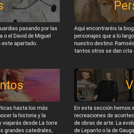
s
Per
guardias pasando por las
Aquí encontraréis la biog
a o el David de Miguel
personajes que a lo largo
 este apartado.
nuestro destino: Ramsés I
tantos otros se dan cita 
ntos
V
íticas hasta los más
En esta sección hemos i
er la historia y la
recreaciones de acontec
 viajarás desde La torre
de obras de arte. La evol
las grandes catedrales,
de Lepanto o la de Gauga