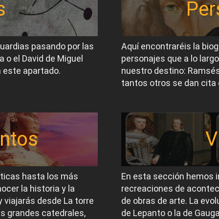
s
Per
guardias pasando por las
Aquí encontraréis la biog
a o el David de Miguel
personajes que a lo largo
 este apartado.
nuestro destino: Ramsés I
tantos otros se dan cita 
ntos
V
íticas hasta los más
En esta sección hemos i
er la historia y la
recreaciones de acontec
 viajarás desde La torre
de obras de arte. La evol
las grandes catedrales,
de Lepanto o la de Gauga